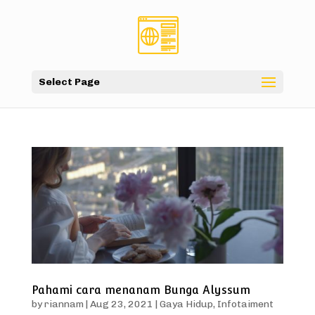
Select Page
Pahami cara menanam Bunga Alyssum
by
riannam
|
Aug 23, 2021
|
Gaya Hidup
,
Infotaiment