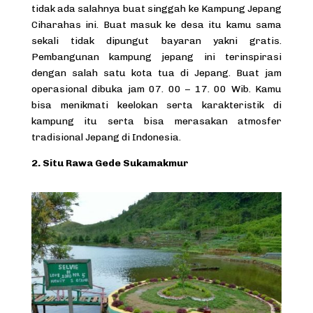
tidak ada salahnya buat singgah ke Kampung Jepang
Ciharahas ini. Buat masuk ke desa itu kamu sama
sekali tidak dipungut bayaran yakni gratis.
Pembangunan kampung jepang ini terinspirasi
dengan salah satu kota tua di Jepang. Buat jam
operasional dibuka jam 07. 00 – 17. 00 Wib. Kamu
bisa menikmati keelokan serta karakteristik di
kampung itu serta bisa merasakan atmosfer
tradisional Jepang di Indonesia.
2. Situ Rawa Gede Sukamakmur