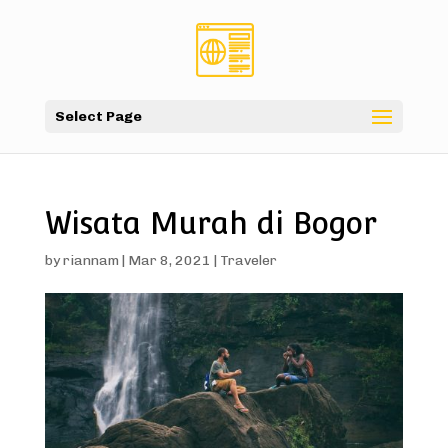
Select Page
Wisata Murah di Bogor
by
riannam
|
Mar 8, 2021
|
Traveler