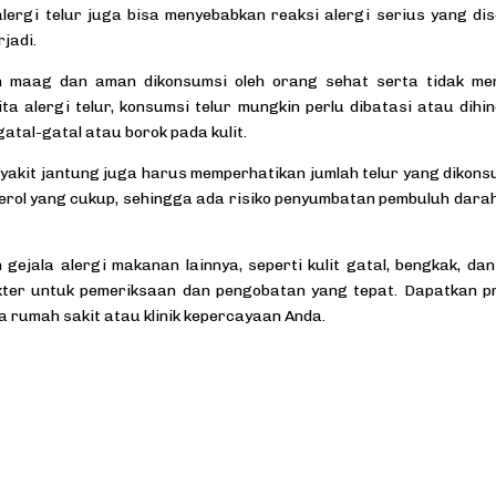
alergi telur juga bisa menyebabkan reaksi alergi serius yang di
rjadi.
 maag dan aman dikonsumsi oleh orang sehat serta tidak memi
a alergi telur, konsumsi telur mungkin perlu dibatasi atau dihin
gatal-gatal atau borok pada kulit.
penyakit jantung juga harus memperhatikan jumlah telur yang dikons
terol yang cukup, sehingga ada risiko penyumbatan pembuluh darah
 gejala alergi makanan lainnya, seperti kulit gatal, bengkak, da
okter untuk pemeriksaan dan pengobatan yang tepat. Dapatkan 
 rumah sakit atau klinik kepercayaan Anda.