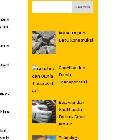
uhkan
 itu,
Masa Depan
Batu Konstruksi
hatan
bkan
Gearbox dan
Dunia
Transportasi
dapat
Bearing dan
Shaft pada
 bisa
Rotary Gear
Motor
kulit
Teknologi
elain