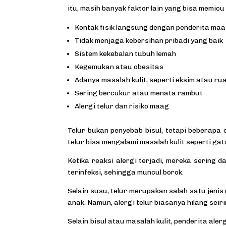
itu, masih banyak faktor lain yang bisa memicu 
Kontak fisik langsung dengan penderita ma
Tidak menjaga kebersihan pribadi yang baik
Sistem kekebalan tubuh lemah
Kegemukan atau obesitas
Adanya masalah kulit, seperti eksim atau ru
Sering bercukur atau menata rambut
Alergi telur dan risiko maag
Telur bukan penyebab bisul, tetapi beberapa or
telur bisa mengalami masalah kulit seperti gat
Ketika reaksi alergi terjadi, mereka sering d
terinfeksi, sehingga muncul borok.
Selain susu, telur merupakan salah satu jeni
anak. Namun, alergi telur biasanya hilang se
Selain bisul atau masalah kulit, penderita aler