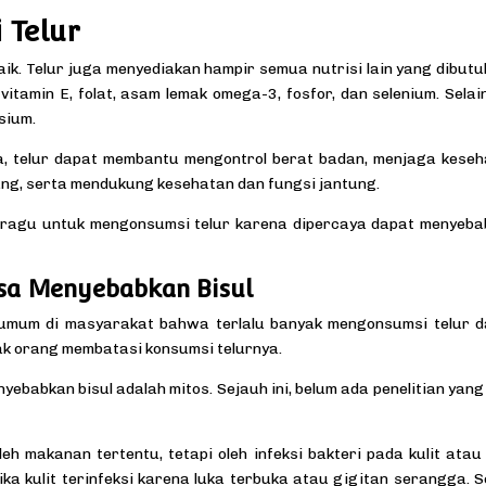
 Telur
aik. Telur juga menyediakan hampir semua nutrisi lain yang dibut
 vitamin E, folat, asam lemak omega-3, fosfor, dan selenium. Selain
lsium.
a, telur dapat membantu mengontrol berat badan, menjaga kese
ang, serta mendukung kesehatan dan fungsi jantung.
ragu untuk mengonsumsi telur karena dipercaya dapat menyeba
isa Menyebabkan Bisul
s umum di masyarakat bahwa terlalu banyak mengonsumsi telur 
k orang membatasi konsumsi telurnya.
babkan bisul adalah mitos. Sejauh ini, belum ada penelitian yang
eh makanan tertentu, tetapi oleh infeksi bakteri pada kulit atau 
tika kulit terinfeksi karena luka terbuka atau gigitan serangga. S