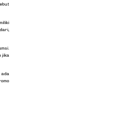
sebut
liki
dari,
umsi.
 jika
n ada
promo