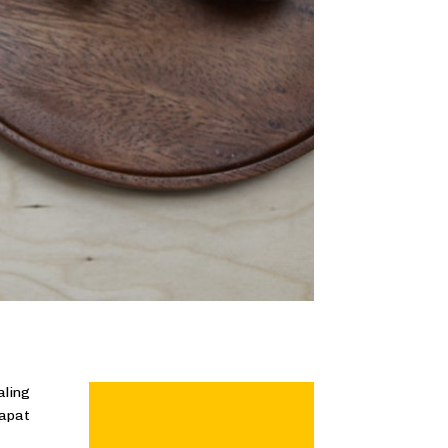
aling
apat