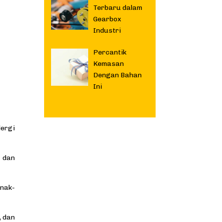
Terbaru dalam
Gearbox
Industri
Percantik
Kemasan
Dengan Bahan
Ini
lergi
t dan
anak-
, dan