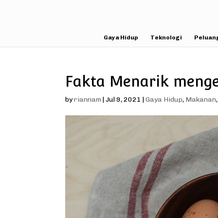
Gaya Hidup
Teknologi
Peluan
Fakta Menarik menge
by
riannam
|
Jul 9, 2021
|
Gaya Hidup
,
Makanan