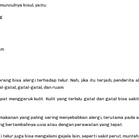
munculnya bisul, yaitu:
ag
am
ang bisa alergi terhadap telur. Nah, jika itu terjadi, penderita a
al-gatal, gatal-gatal, dan ruam.
apat menggaruk kulit. Kulit yang terlalu gatal dan gatal bisa saki
s makanan yang paling sering menyebabkan alergi, terutama pada 
iring bertambahnya usia atau dengan perawatan yang tepat.
gi telur juga bisa mengalami gejala lain, seperti sakit perut, muntah