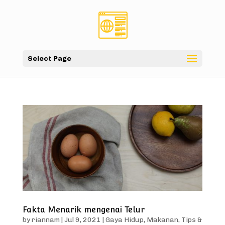
Select Page
Fakta Menarik mengenai Telur
by
riannam
|
Jul 9, 2021
|
Gaya Hidup
,
Makanan
,
Tips &