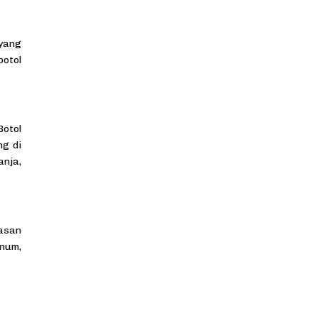
yang
botol
Botol
ng di
anja,
masan
inum,