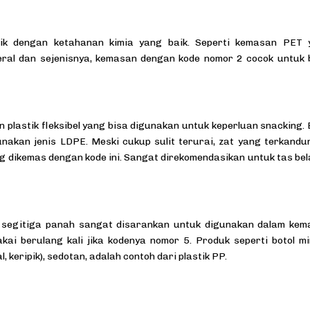
astik dengan ketahanan kimia yang baik. Seperti kemasan PET 
neral dan sejenisnya, kemasan dengan kode nomor 2 cocok untuk 
plastik fleksibel yang bisa digunakan untuk keperluan snacking. 
unakan jenis LDPE. Meski cukup sulit terurai, zat yang terkandu
 dikemas dengan kode ini. Sangat direkomendasikan untuk tas bel
di segitiga panah sangat disarankan untuk digunakan dalam ke
ai berulang kali jika kodenya nomor 5. Produk seperti botol m
 keripik), sedotan, adalah contoh dari plastik PP.