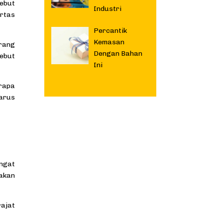
sebut
Industri
rtas
Percantik
Kemasan
orang
Dengan Bahan
sebut
Ini
erapa
arus
ngat
nakan
rajat