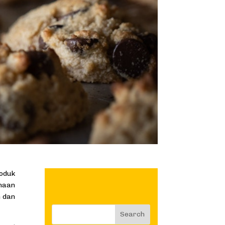
roduk
unaan
n dan