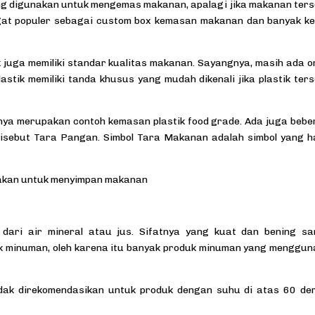
ng digunakan untuk mengemas makanan, apalagi jika makanan ter
gat populer sebagai
custom box
kemasan makanan dan banyak ke
ik juga memiliki standar kualitas makanan. Sayangnya, masih ada 
astik memiliki tanda khusus yang mudah dikenali jika plastik ter
nya merupakan contoh kemasan plastik food grade. Ada juga beb
isebut Tara Pangan. Simbol Tara Makanan adalah simbol yang h
unakan untuk menyimpan makanan
dari air mineral atau jus. Sifatnya yang kuat dan bening sa
k minuman, oleh karena itu banyak produk minuman yang menggu
idak direkomendasikan untuk produk dengan suhu di atas 60 de