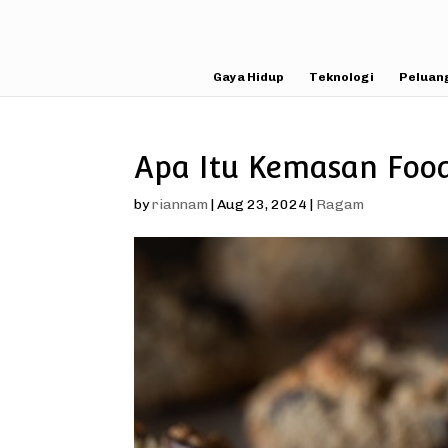
Gaya Hidup
Teknologi
Peluan
Apa Itu Kemasan Foo
by
riannam
|
Aug 23, 2024
|
Ragam