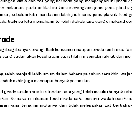
i kandungan kimia dan zat yang berbeda yang mempengaruhi produk
 makanan, pada artikel ini kami merangkum jenis-jenis plastik
n, sebelum kita mendalami lebih jauh jenis-jenis plastik food 
ada baiknya kita memahami terlebih dahulu apa yang dimaksud d
rade
lagi bagi banyak orang. Baik konsumen maupun produsen harus fam
g yang sadar akan kesehatannya, istilah ini semakin akrab dan me
g telah menjadi lebih umum dalam beberapa tahun terakhir. Wajar
roduk akhir juga mendapat banyak perhatian.
 grade adalah suatu standarisasi yang telah melalui banyak ta
ngan. Kemasan makanan food grade juga berarti wadah pengem
gan yang terjamin mutunya dan tidak melepaskan zat berbahay