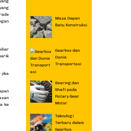
 yang
 yang
grade
Masa Depan
engan
Batu Konstruksi
iliar
Gearbox dan
narik
Dunia
Transportasi
 jika
Bearing dan
Shaft pada
hapan
Rotary Gear
asan
Motor
a ke
Teknologi
Terbaru dalam
Gearbox