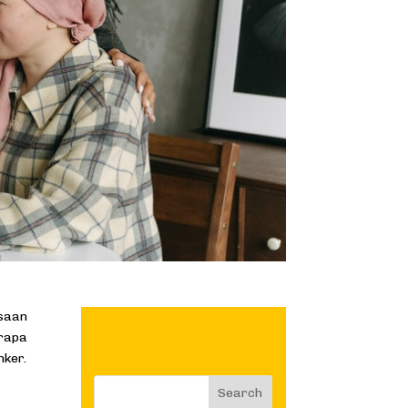
ksaan
erapa
nker.