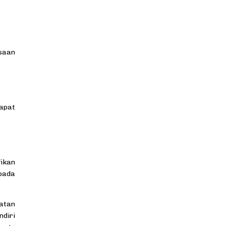
ksaan
apat
ikan
 pada
hatan
ndiri