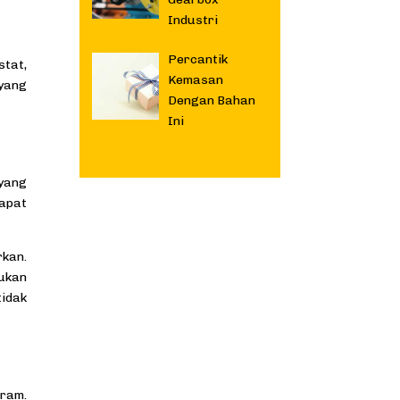
Industri
Percantik
stat,
Kemasan
 yang
Dengan Bahan
Ini
 yang
dapat
kan.
kukan
tidak
gram.