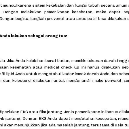
at muncul karena sistem kekebalan dan fungsi tubuh secara umum
a. Dengan melakukan pemeriksaan kesehatan, maka dapat se
Dengan begitu, langkah preventif atau antisipatif bisa dilakukan 
Anda lakukan sebagai orang tua:
a. Jika Anda kelebihan berat badan, memiliki tekanan darah tinggi
ksaan kesehatan atau medical check up ini harus dilakukan se
rofil lipid Anda untuk mengetahui kadar lemak darah Anda dan seb
h dan kolesterol dilakukan untuk mengurangi risiko penyakit se
iperlukan EKG atau film jantung. Jenis pemeriksaan ini harus dila
trik jantung. Dengan EKG Anda dapat mengetahui kecepatan, ritme
ini akan menunjukkan jika ada masalah jantung, terutama di usia tu