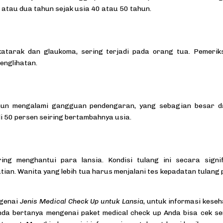
 atau dua tahun sejak usia 40 atau 50 tahun.
 katarak dan glaukoma, sering terjadi pada orang tua. Pemeri
englihatan.
hun mengalami gangguan pendengaran, yang sebagian besar d
i 50 persen seiring bertambahnya usia.
ng menghantui para lansia. Kondisi tulang ini secara signif
ian. Wanita yang lebih tua harus menjalani tes kepadatan tulang
ngenai
Jenis Medical Check Up untuk Lansia
, untuk informasi kese
 Anda bertanya mengenai paket medical check up Anda bisa cek se