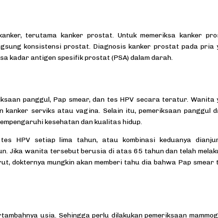
 kanker, terutama kanker prostat. Untuk memeriksa kanker pro
gsung konsistensi prostat. Diagnosis kanker prostat pada pria
sa kadar antigen spesifik prostat (PSA) dalam darah.
iksaan panggul, Pap smear, dan tes HPV secara teratur. Wanita
 kanker serviks atau vagina. Selain itu, pemeriksaan panggul 
mempengaruhi kesehatan dan kualitas hidup.
 tes HPV setiap lima tahun, atau kombinasi keduanya dianjur
un. Jika wanita tersebut berusia di atas 65 tahun dan telah mela
rut, dokternya mungkin akan memberi tahu dia bahwa Pap smear 
)
ertambahnya usia. Sehingga perlu dilakukan pemeriksaan mammo