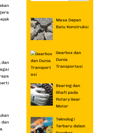
 akan
gera
sejak
Masa Depan
Batu Konstruksi
Gearbox dan
Dunia
, dan
Transportasi
bagai
erapa
perti
Bearing dan
Shaft pada
Rotary Gear
Motor
kukan
Teknologi
, dan
Terbaru dalam
a.
Gearbox